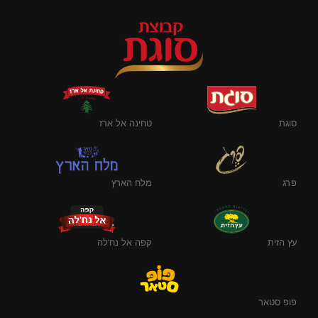
סוגת
טחינה אל ארז
פרג
מלח הארץ
עץ הזית
קפה אל נח'לה
פופ סטאר