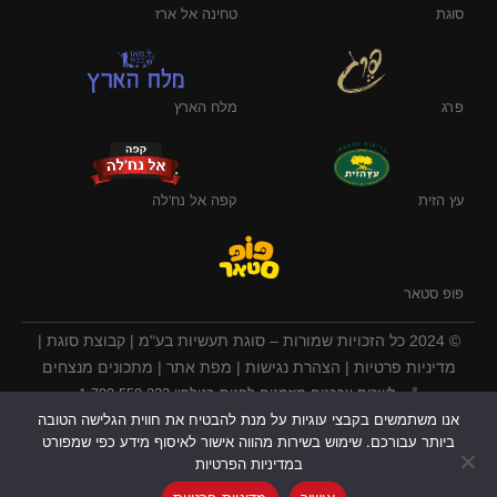
סוגת
טחינה אל ארז
פרג
מלח הארץ
עץ הזית
קפה אל נח'לה
פופ סטאר
© 2024 כל הזכויות שמורות – סוגת תעשיות בע"מ |
קבוצת סוגת
|
מדיניות פרטיות
|
הצהרת נגישות
|
מפת אתר
|
מתכונים מנצחים
לשרות צרכנים מוזמנים לפנות בטלפון 1-700-550-222
אנו משתמשים בקבצי עוגיות על מנת להבטיח את חווית הגלישה הטובה
רח' שבט 5, קריית גת
ביותר עבורכם. שימוש בשירות מהווה אישור לאיסוף מידע כפי שמפורט
עודכן לאחרונה ב: 09.07.2026
במדיניות הפרטיות