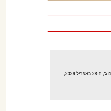
ניתנת בזאת הודעה, כי אסיפה כללית מיוחדת של בעלי המניות של החברה תתכנס ביום ג', ה-28 באפריל 2026,